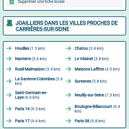
Supprimer une fiche locale
JOAILLIERS DANS LES VILLES PROCHES DE
CARRIÈRES-SUR-SEINE
Houilles
(1.5 km)
Chatou
(3.4 km)
Nanterre
(3.6 km)
Le Vésinet
(3.8 km)
Rueil-Malmaison
(3.9 km)
Maisons-Laffitte
(4.5 km)
La Garenne-Colombes
(5.6
Suresnes
(5.8 km)
km)
Saint-Germain-en-
Neuilly-sur-Seine
(7.3 km)
Laye
(6.6 km)
Boulogne-Billancourt
(9.4
Paris 16
(9.3 km)
km)
Paris 17
(9.6 km)
Paris 08
(9.8 km)