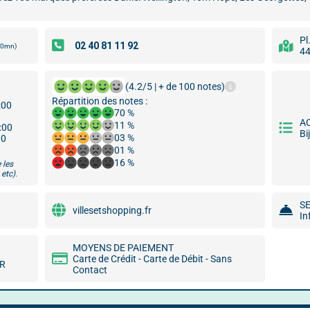
Pl
00mn)
44
(4.2/5 | + de 100 notes)
Répartition des notes :
:00
70 %
A
11 %
9:00
Bi
03 %
00
01 %
16 %
 les
etc).
S
villesetshopping.fr
In
MOYENS DE PAIEMENT
Carte de Crédit - Carte de Débit - Sans
MR
Contact